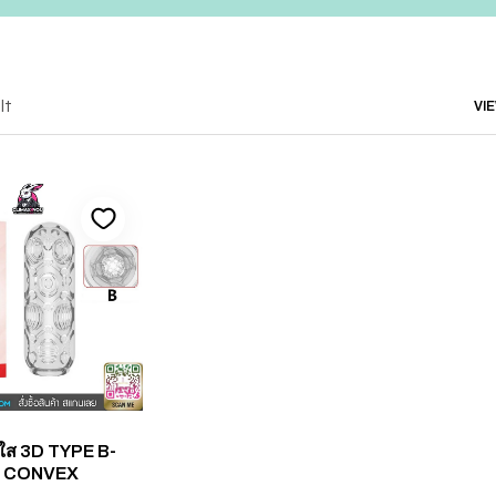
lt
VI
งใส 3D TYPE B-
 CONVEX