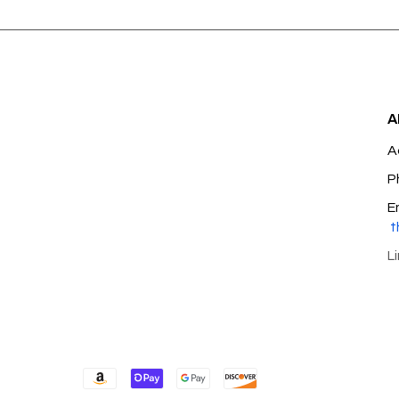
A
A
P
E
t
L