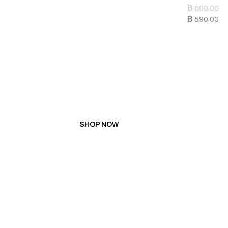
฿
600.00
฿
590.00
PROMOTION
BUY 5 GET 1 FREE
BUY 10 GET 3 FREE
SHOP NOW