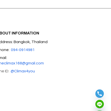
BOUT INFORMATION
ddress: Bangkok, Thailand
hone:
094-0914981
mail:
heclimax168@gmail.com
ine ID:
@Climax4you
Hide chaty