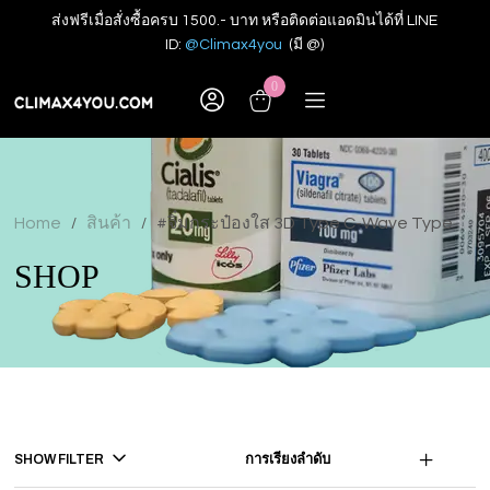
ส่งฟรีเมื่อสั่งซื้อครบ 1500.- บาท หรือติดต่อแอดมินได้ที่ LINE
ID:
@Climax4you
(มี @)
0
Home
สินค้า
#จิ๋มกระป๋องใส 3D Type C-Wave Type
/
/
SHOP
SHOW FILTER
การเรียงลำดับ