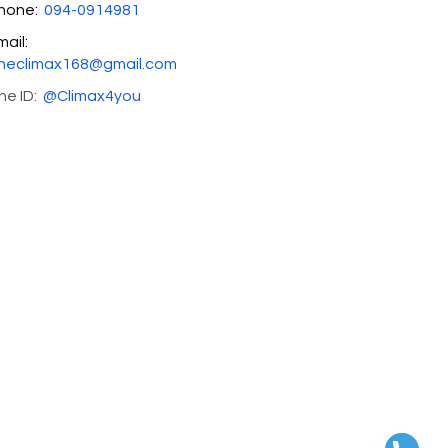
hone:
094-0914981
mail:
heclimax168@gmail.com
ine ID:
@Climax4you