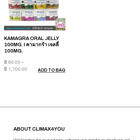
KAMAGRA ORAL JELLY
100MG. I คามากร้า เจลลี่
100MG.
฿
60.00
–
฿
1,700.00
ADD TO BAG
ABOUT CLIMAX4YOU
Welcome to our store, where we pride ourselves on