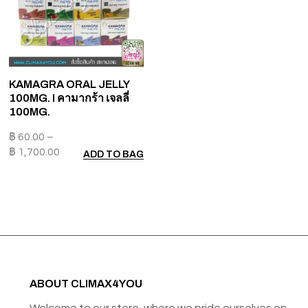
KAMAGRA ORAL JELLY
100MG. I คามากร้า เจลลี่
100MG.
฿
60.00
–
฿
1,700.00
ADD TO BAG
ABOUT CLIMAX4YOU
Welcome to our store, where we pride ourselves on