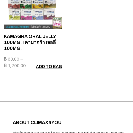
KAMAGRA ORAL JELLY
100MG. I คามากร้า เจลลี่
100MG.
฿
60.00
–
฿
1,700.00
ADD TO BAG
ABOUT CLIMAX4YOU
Welcome to our store, where we pride ourselves on