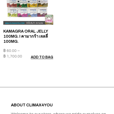
KAMAGRA ORAL JELLY
100MG. I คามากร้า เจลลี่
100MG.
฿
60.00
–
฿
1,700.00
ADD TO BAG
ABOUT CLIMAX4YOU
Welcome to our store, where we pride ourselves on