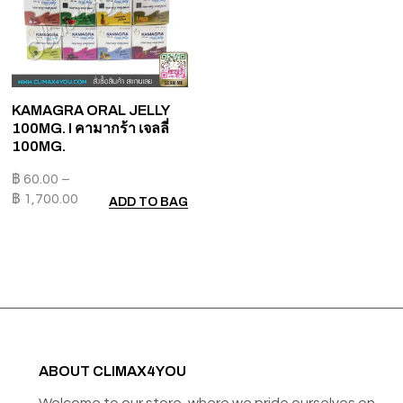
KAMAGRA ORAL JELLY
100MG. I คามากร้า เจลลี่
100MG.
฿
60.00
–
฿
1,700.00
ADD TO BAG
ABOUT CLIMAX4YOU
Welcome to our store, where we pride ourselves on