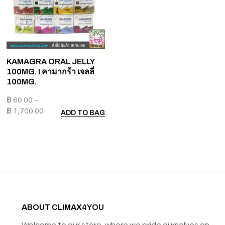
KAMAGRA ORAL JELLY
100MG. I คามากร้า เจลลี่
100MG.
฿
60.00
–
฿
1,700.00
ADD TO BAG
ABOUT CLIMAX4YOU
Welcome to our store, where we pride ourselves on