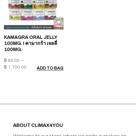
KAMAGRA ORAL JELLY
100MG. I คามากร้า เจลลี่
100MG.
฿
60.00
–
฿
1,700.00
ADD TO BAG
ABOUT CLIMAX4YOU
Welcome to our store, where we pride ourselves on