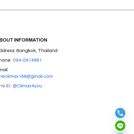
BOUT INFORMATION
ddress: Bangkok, Thailand
hone:
094-0914981
mail:
heclimax168@gmail.com
ine ID:
@Climax4you
Hide chaty