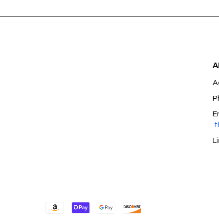
A
A
P
E
t
L