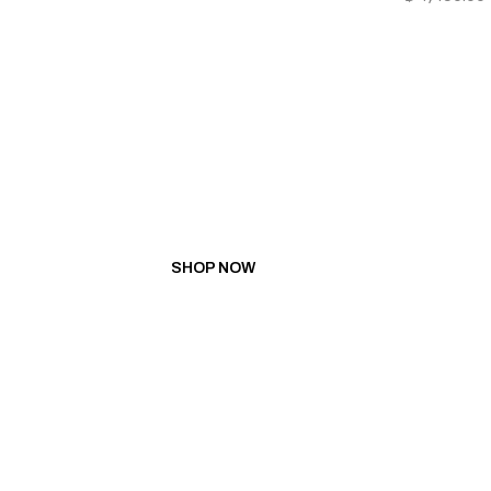
PROMOTION
BUY 5 GET 1 FREE
BUY 10 GET 3 FREE
SHOP NOW