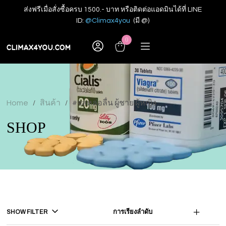
ส่งฟรีเมื่อสั่งซื้อครบ 1500.- บาท หรือติดต่อแอดมินได้ที่ LINE
ID:
@Climax4you
(มี @)
0
Home
สินค้า
#จลหล่อลื่น ผู้ชาย ผู้หญิง
/
/
SHOP
SHOW FILTER
การเรียงลำดับ