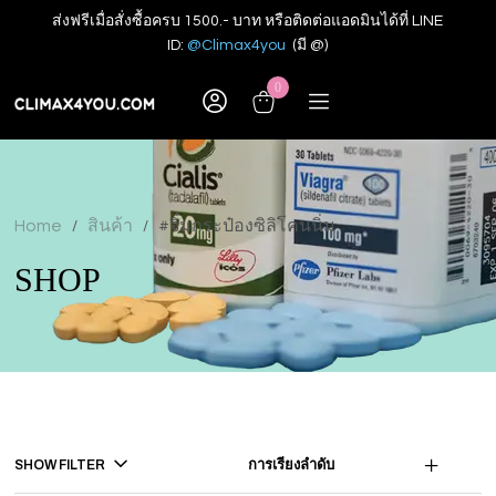
ส่งฟรีเมื่อสั่งซื้อครบ 1500.- บาท หรือติดต่อแอดมินได้ที่ LINE
ID:
@Climax4you
(มี @)
0
Home
สินค้า
#จิ๋มกระป๋องซิลิโคนนิ่ม
/
/
SHOP
SHOW FILTER
การเรียงลำดับ