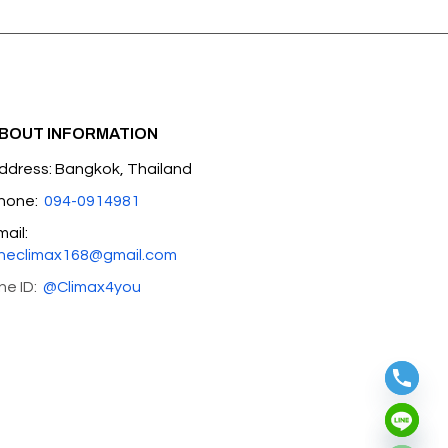
BOUT INFORMATION
ddress: Bangkok, Thailand
hone:
094-0914981
mail:
heclimax168@gmail.com
ine ID:
@Climax4you
Hide chaty