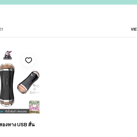
lt
VI
งสองทาง USB สั่น