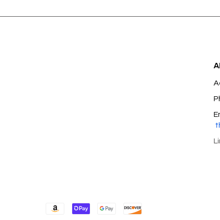
A
A
P
E
t
L