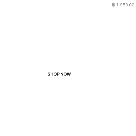
฿
1,950.00
PROMOTION
BUY 5 GET 1 FREE
BUY 10 GET 3 FREE
SHOP NOW