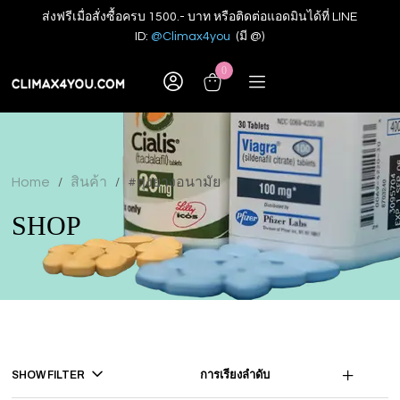
ส่งฟรีเมื่อสั่งซื้อครบ 1500.- บาท หรือติดต่อแอดมินได้ที่ LINE
ID:
@Climax4you
(มี @)
0
Home
สินค้า
#ถุงยางอนามัย
/
/
SHOP
SHOW FILTER
การเรียงลำดับ