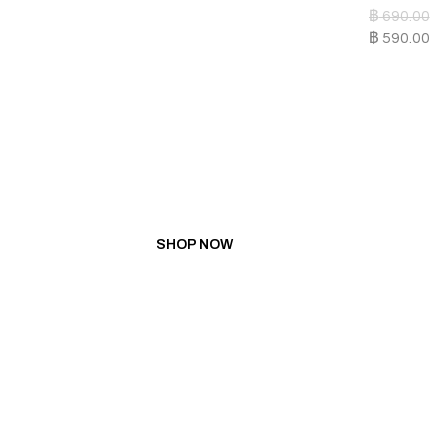
฿
690.00
฿
590.00
PROMOTION
BUY 5 GET 1 FREE
BUY 10 GET 3 FREE
SHOP NOW