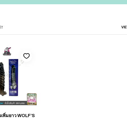
lt
VI
วเพิ่มยาว WOLF’S