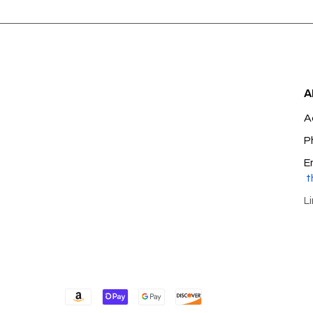
A
A
P
E
t
L