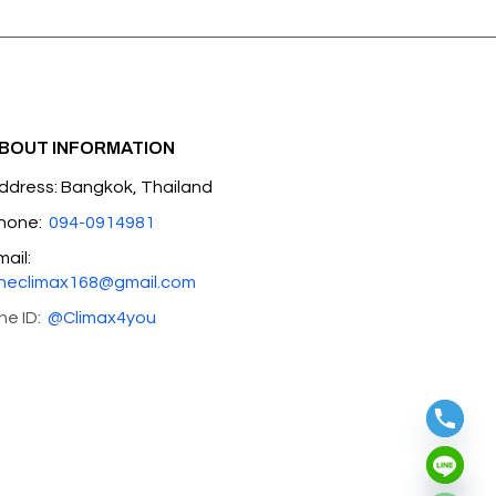
BOUT INFORMATION
ddress: Bangkok, Thailand
hone:
094-0914981
mail:
heclimax168@gmail.com
ine ID:
@Climax4you
Hide chaty