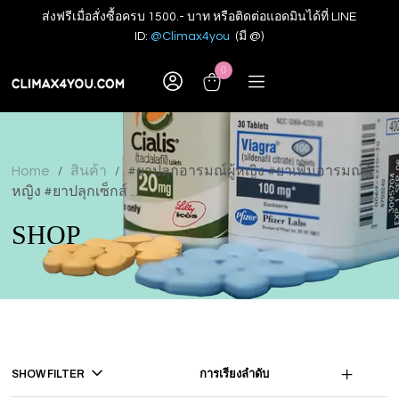
ส่งฟรีเมื่อสั่งซื้อครบ 1500.- บาท หรือติดต่อแอดมินได้ที่ LINE
ID:
@Climax4you
(มี @)
0
Home
สินค้า
#ยาปลุกอารมณ์ผู้หญิง #ยาเพิ่มอารมณ์ผู้
/
/
หญิง #ยาปลุกเซ็กส์ ...
SHOP
SHOW FILTER
การเรียงลำดับ