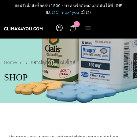
ส่งฟรีเมื่อสั่งซื้อครบ 1500.- บาท หรือติดต่อแอดมินได้ที่ LINE
ID:
@Climax4you
(มี @)
0
Home
#ยาปลุกอารมณ์เซ็กส์
/
/
SHOP