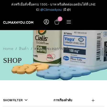
ส่งฟรีเมื่อสั่งซื้อครบ 1500.- บาท หรือติดต่อแอดมินได้ที่ LINE
ID:
@Climax4you
(มี @)
0
Home
สินค้า
#สเปรย์ชะลอการหลั่ง
/
/
SHOP
SHOW FILTER
การเรียงลำดับ