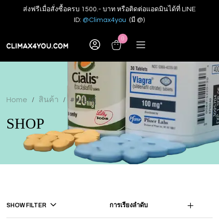
ส่งฟรีเมื่อสั่งซื้อครบ 1500.- บาท หรือติดต่อแอดมินได้ที่ LINE
ID:
@Climax4you
(มี @)
0
Home
สินค้า
#หญิงคู่
/
/
SHOP
SHOW FILTER
การเรียงลำดับ