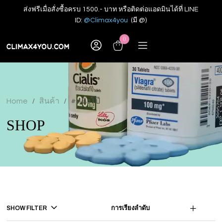
ส่งฟรีเมื่อสั่งซื้อครบ 1500.- บาท หรือติดต่อแอดมินได้ที่ LINE
ID:
@Climax4you
(มี @)
0
Home
สินค้า
#หนังโป๊
/
/
SHOP
SHOW FILTER
การเรียงลำดับ