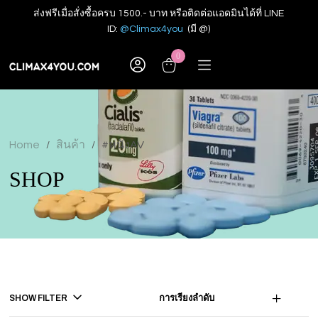
ส่งฟรีเมื่อสั่งซื้อครบ 1500.- บาท หรือติดต่อแอดมินได้ที่ LINE
ID:
@Climax4you
(มี @)
0
Home
สินค้า
#หนังAV
/
/
SHOP
SHOW FILTER
การเรียงลำดับ