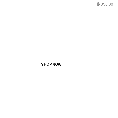
฿
890.00
PROMOTION
BUY 5 GET 1 FREE
BUY 10 GET 3 FREE
SHOP NOW