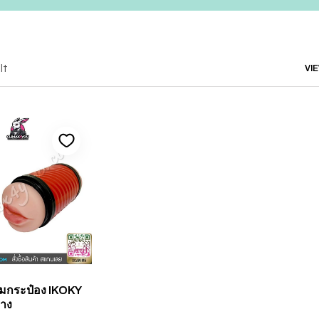
lt
VI
๋มกระป๋อง IKOKY
ทาง