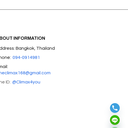
BOUT INFORMATION
ddress: Bangkok, Thailand
hone:
094-0914981
mail:
heclimax168@gmail.com
ine ID:
@Climax4you
Hide chaty