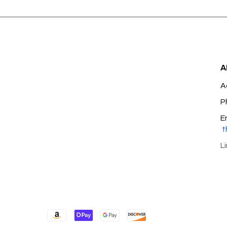
A
A
P
E
t
L