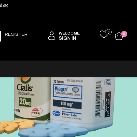
มี @)
0
WELCOME
REGISTER
0
SIGN IN