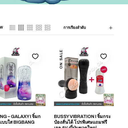
EW
การเรียงลำดับ
ON SALE
G – GALAXY I จิ๋มก
BUSSY VIBRATION I จิ๋มกระ
งแบบใส BIGBANG
ป๋องสั่นได้ โปรพิเศษแถมฟรี
เจล AV ญี่ปุ่นขวดใหญ่