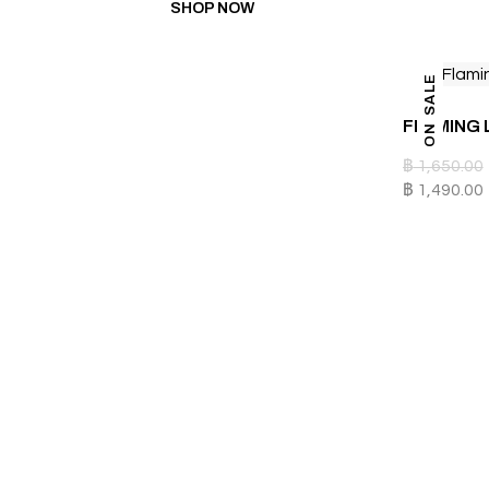
SHOP NOW
ON SALE
FLAMING 
฿
1,650.00
฿
1,490.00