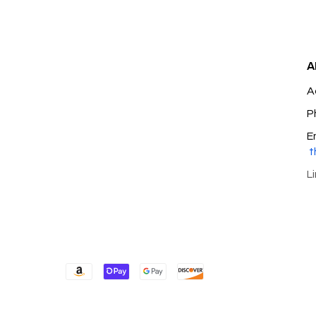
A
A
P
E
t
L