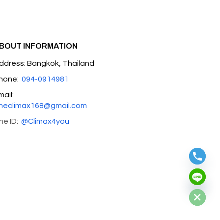
BOUT INFORMATION
ddress: Bangkok, Thailand
hone:
094-0914981
mail:
heclimax168@gmail.com
ine ID:
@Climax4you
Hide chaty