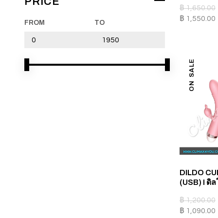
PRICE
฿
1,650.00
฿
1,550.00
FROM
TO
ON SALE
PROMOTION
BUY 5 GET 1 FREE
DILDO CU
(USB) I ดิ
BUY 10 GET 3 FREE
฿
1,200.00
฿
1,090.00