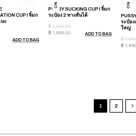
E
PUSSY SUCKING CUP I จิ๋มก
ION CUP I จิ๋มก
ระป๋อง 2 ทางสั่นได้
PUSSY 
เนะ
ระป๋อง
฿
1,830.00
ใหญ่
฿
1,690.00
ADD TO BAG
฿
1,80
ADD TO BAG
฿
1,69
1
2