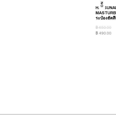
HATSUNA
MASTURBAT
ระป๋องฮัตสึ
฿
650.00
฿
490.00