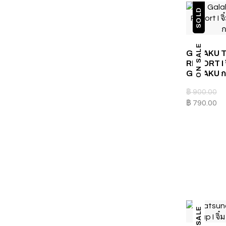
SOLD
ON SALE
GALAKU T
RESORT I จ
GALAKU กล
฿
900.00
฿
790.00
ON SALE