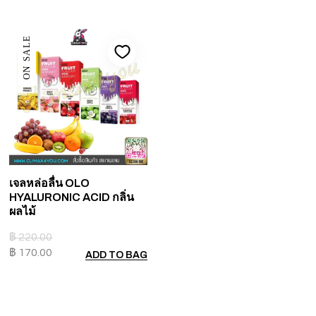
ON SALE
เจลหล่อลื่น OLO
HYALURONIC ACID กลิ่น
ผลไม้
฿
220.00
฿
170.00
ADD TO BAG