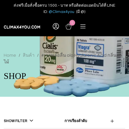
ส่งฟรีเมื่อสั่งซื้อครบ 1500.- บาท หรือติดต่อแอดมินได้ที่ LINE
ID:
@Climax4you
(มี @)
0
Home
สินค้า
#เจลหล่อลื่น olo Hyaluronic Acid กลิ่นผล
/
/
ไม้
SHOP
SHOW FILTER
การเรียงลำดับ