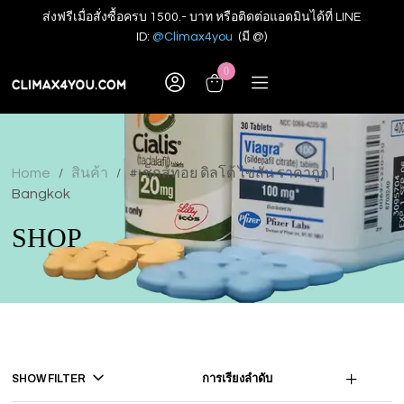
ส่งฟรีเมื่อสั่งซื้อครบ 1500.- บาท หรือติดต่อแอดมินได้ที่ LINE
ID:
@Climax4you
(มี @)
0
Home
สินค้า
#เช็กส์ทอย ดิลโด้ ไข่สั่น ราคาถูก |
/
/
Bangkok
SHOP
SHOW FILTER
การเรียงลำดับ