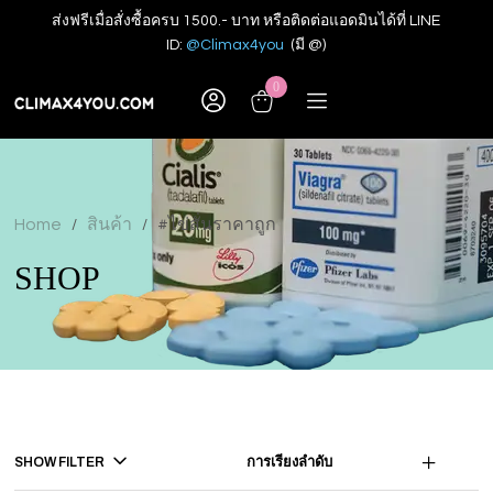
ส่งฟรีเมื่อสั่งซื้อครบ 1500.- บาท หรือติดต่อแอดมินได้ที่ LINE
ID:
@Climax4you
(มี @)
0
Home
สินค้า
#ไข่สั่นราคาถูก
/
/
SHOP
SHOW FILTER
การเรียงลำดับ