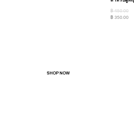
฿
450.00
฿
350.00
PROMOTION
BUY 5 GET 1 FREE
BUY 10 GET 3 FREE
SHOP NOW