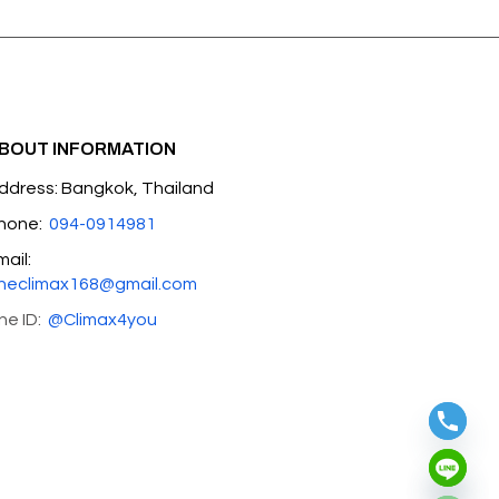
BOUT INFORMATION
ddress: Bangkok, Thailand
hone:
094-0914981
mail:
heclimax168@gmail.com
ine ID:
@Climax4you
Hide chaty