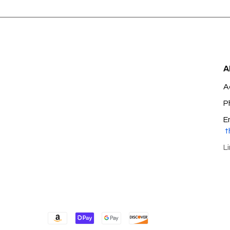
A
A
P
E
t
L