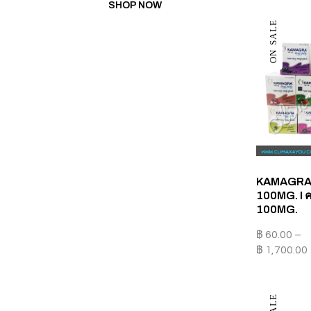
SHOP NOW
ON SALE
KAMAGRA 
100MG. I ค
100MG.
฿
60.00
–
฿
1,700.00