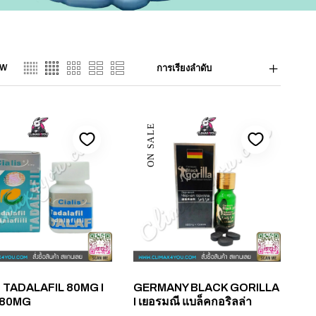
EW
การเรียงลำดับ
ON SALE
S TADALAFIL 80MG I
GERMANY BLACK GORILLA
ส 80MG
I เยอรมณี แบล็คกอริลล่า