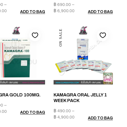
00
–
฿
690.00
–
0.00
฿
6,900.00
ADD TO BAG
ADD TO BAG
ON SALE
GRA GOLD 100MG.
KAMAGRA ORAL JELLY 1
WEEK PACK
00
–
฿
490.00
–
0.00
ADD TO BAG
฿
4,900.00
ADD TO BAG