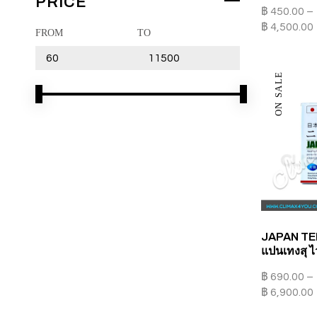
PRICE
฿
450.00
–
฿
4,500.00
FROM
TO
ON SALE
PROMOTION
JAPAN TENG
BUY 5 GET 1 FREE
แปนเทงสุ ไ
BUY 10 GET 3 FREE
฿
690.00
–
฿
6,900.00