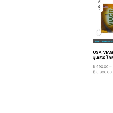
ON SALE
USA. VIA
ยูเอสเอ โกลด
฿
690.00
–
฿
6,900.00