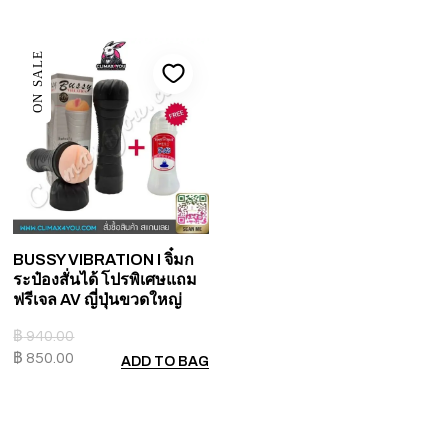
ON SALE
BUSSY VIBRATION I จิ๋มก
ระป๋องสั่นได้ โปรพิเศษแถม
ฟรีเจล AV ญี่ปุ่นขวดใหญ่
฿
940.00
฿
850.00
ADD TO BAG