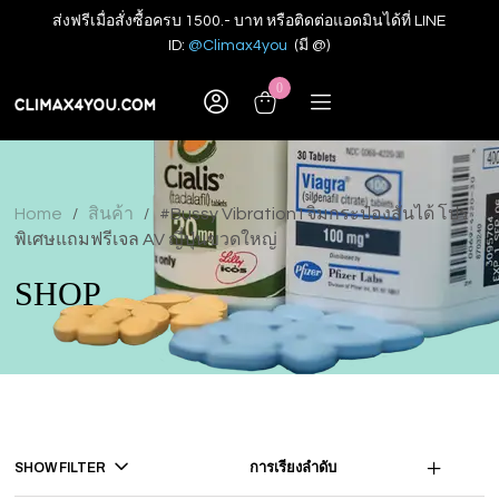
ส่งฟรีเมื่อสั่งซื้อครบ 1500.- บาท หรือติดต่อแอดมินได้ที่ LINE
ID:
@Climax4you
(มี @)
0
Home
สินค้า
#Bussy Vibration I จิ๋มกระป๋องสั่นได้ โปร
/
/
พิเศษแถมฟรีเจล AV ญี่ปุ่นขวดใหญ่
SHOP
SHOW FILTER
การเรียงลำดับ