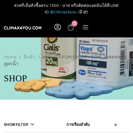
ส่งฟรีเมื่อสั่งซื้อครบ 1500.- บาท หรือติดต่อแอดมินได้ที่ LINE
ID:
@Climax4you
(มี @)
0
Home
สินค้า
#FRUITS FUN CHERRY 80ML. เจลหล่อลื่น
/
/
สูตรน้ำ
SHOP
SHOW FILTER
การเรียงลำดับ