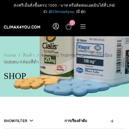
ส่งฟรีเมื่อสั่งซื้อครบ 1500.- บาท หรือติดต่อแอดมินได้ที่ LINE
ID:
@Climax4you
(มี @)
0
Home
สินค้า
#Galaku Trail Midnight I จิ๋มกระป๋อง
/
/
Galaku กล่องสีดำ
SHOP
SHOW FILTER
การเรียงลำดับ