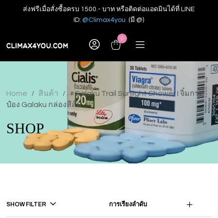
ส่งฟรีเมื่อสั่งซื้อครบ 1500.- บาท หรือติดต่อแอดมินได้ที่ LINE
ID:
@Climax4you
(มี @)
0
Home
สินค้า
#Galaku Trail Sunlight Shower I จิ๋มกระ
/
/
ป๋อง Galaku กล่องสีส้ม
SHOP
SHOW FILTER
การเรียงลำดับ