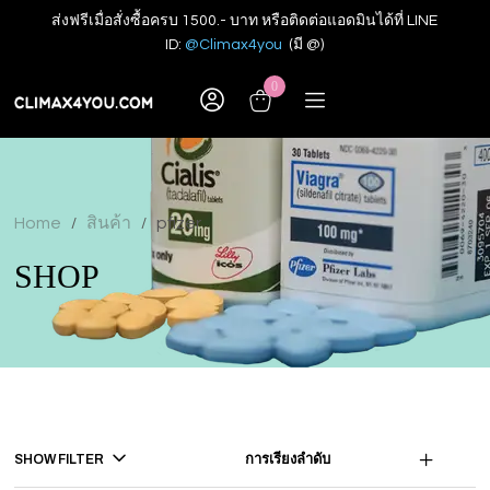
ส่งฟรีเมื่อสั่งซื้อครบ 1500.- บาท หรือติดต่อแอดมินได้ที่ LINE
ID:
@Climax4you
(มี @)
0
Home
สินค้า
pfizer
/
/
SHOP
SHOW FILTER
การเรียงลำดับ