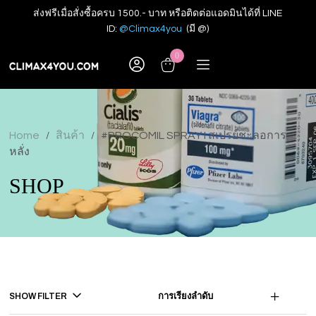
ส่งฟรีเมื่อสั่งซื้อครบ 1500.- บาท หรือติดต่อแอดมินได้ที่ LINE
ID:
@Climax4you
(มี @)
0
Home
สินค้า
#PROCOMIL SPRAY I สเปรย์ชะลอการ
/
/
หลั่ง
SHOP
SHOW FILTER
การเรียงลำดับ