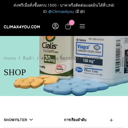
ส่งฟรีเมื่อสั่งซื้อครบ 1500.- บาท หรือติดต่อแอดมินได้ที่ LINE
ID:
@Climax4you
(มี @)
0
Home
สินค้า
#Sextoy จิ๋มกระป๋อง 4D (Anal)
/
/
SHOP
SHOW FILTER
การเรียงลำดับ