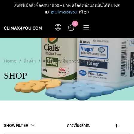
ส่งฟรีเมื่อสั่งซื้อครบ 1500.- บาท หรือติดต่อแอดมินได้ที่ LINE
ID:
@Climax4you
(มี @)
0
Home
สินค้า
#Sextoy จิ๋มกระป๋อง 4D (Mouth)
/
/
SHOP
SHOW FILTER
การเรียงลำดับ