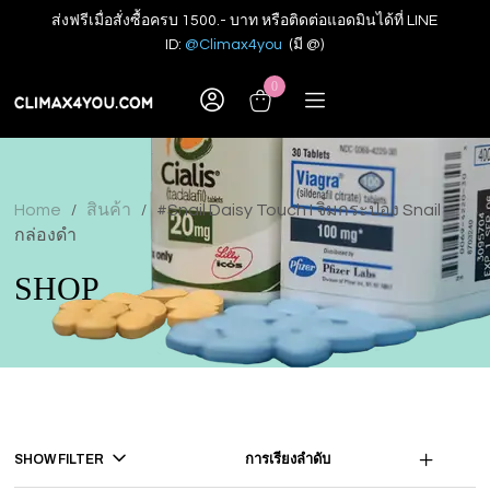
ส่งฟรีเมื่อสั่งซื้อครบ 1500.- บาท หรือติดต่อแอดมินได้ที่ LINE
ID:
@Climax4you
(มี @)
0
Home
สินค้า
#Snail Daisy Touch I จิ๋มกระป๋อง Snail
/
/
กล่องดำ
SHOP
SHOW FILTER
การเรียงลำดับ