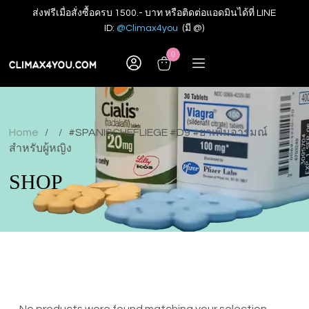
ส่งฟรีเมื่อสั่งซื้อครบ 1500.- บาท หรือติดต่อแอดมินได้ที่ LINE
ID:
@Climax4you
(มี @)
0
Home
#SPANISCHEFLIEGE #D9 #ยาเพิ่มอารมณ์
/
/
สำหรับผู้หญิง
SHOP