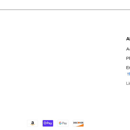
A
A
P
E
t
L