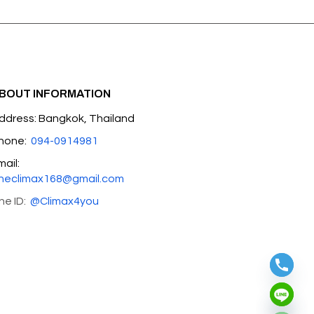
BOUT INFORMATION
ddress: Bangkok, Thailand
hone:
094-0914981
mail:
heclimax168@gmail.com
ine ID:
@Climax4you
Hide chaty