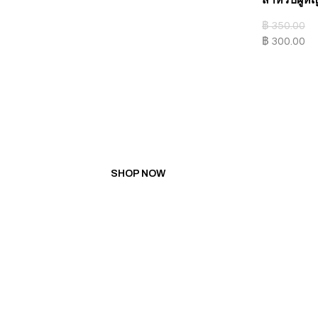
฿
350.00
฿
300.00
PROMOTION
BUY 5 GET 1 FREE
BUY 10 GET 3 FREE
SHOP NOW