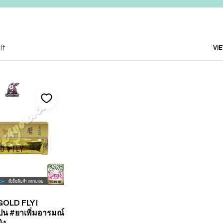
lt
VI
OLD FLY I
ปน #ยาเพิ่มอารมณ์
ิง