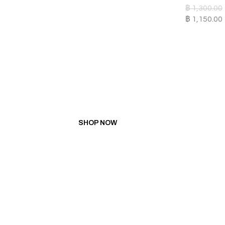
฿
1,300.00
฿
1,150.00
PROMOTION
BUY 5 GET 1 FREE
BUY 10 GET 3 FREE
SHOP NOW