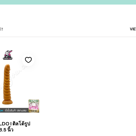
lt
VI
DO I ดิลโด้รูป
.5 นิ้ว