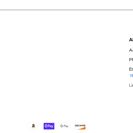
A
A
P
E
t
L