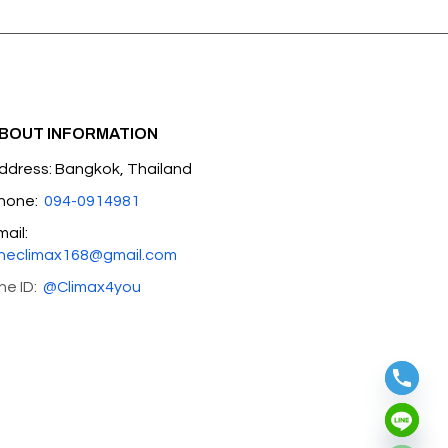
BOUT INFORMATION
ddress: Bangkok, Thailand
hone:
094-0914981
mail:
heclimax168@gmail.com
ine ID:
@Climax4you
Hide chaty