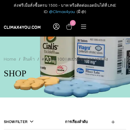
ส่งฟรีเมื่อสั่งซื้อครบ 1500.- บาท หรือติดต่อแอดมินได้ที่ LINE
ID:
@Climax4you
(มี @)
0
Home
สินค้า
#STUD100 I สเปรย์ชะลอการหลั่ง
/
/
SHOP
SHOW FILTER
การเรียงลำดับ