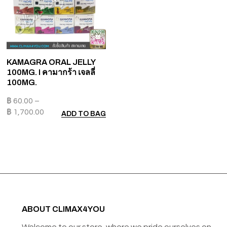
KAMAGRA ORAL JELLY
100MG. I คามากร้า เจลลี่
100MG.
฿
60.00
–
฿
1,700.00
ADD TO BAG
ABOUT CLIMAX4YOU
Welcome to our store, where we pride ourselves on