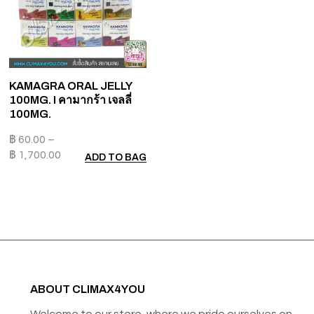
KAMAGRA ORAL JELLY
100MG. I คามากร้า เจลลี่
100MG.
฿
60.00
–
฿
1,700.00
ADD TO BAG
ABOUT CLIMAX4YOU
Welcome to our store, where we pride ourselves on