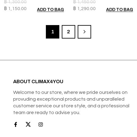
฿
1,300.00
฿
1,450.00
฿
1,150.00
฿
1,290.00
ADD TO BAG
ADD TO BAG
1
2
ABOUT CLIMAX4YOU
Welcome to our store, where we pride ourselves on
provuding exceptional products and unparalleled
customer service our store style, and a professional
team are ready to advise you.