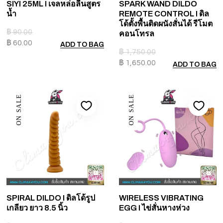
SIYI 25ML I เจลหล่อลื่นสูตร
SPARK WAND DILDO
น้ำ
REMOTE CONTROL I ดิล
โด้ตั้งพื้นติดผนังสั่นได้ รีโมต
฿
90.00
คอนโทรล
฿
60.00
ADD TO BAG
฿
1,750.00
฿
1,650.00
ADD TO BAG
ON SALE
ON SALE
SPIRAL DILDO I ดิลโด้รูป
WIRELESS VIBRATING
เกลียว ยาว 8.5 นิ้ว
EGG I ไข่สั่นหางห่วง