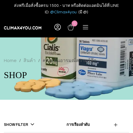
ส่งฟรีเมื่อสั่งซื้อครบ 1500.- บาท หรือติดต่อแอดมินได้ที่ LINE
ID:
@Climax4you
(มี @)
0
Home
สินค้า
#กระตุ้นอารมณ์ความรู้สึก
/
/
SHOP
SHOW FILTER
การเรียงลำดับ