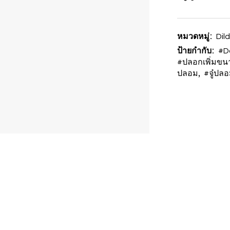
หมวดหมู่:
Dild
ป้ายกำกับ:
#D
#ปลอกเพิ่มขน
,
ปลอม
#จู๋ปล