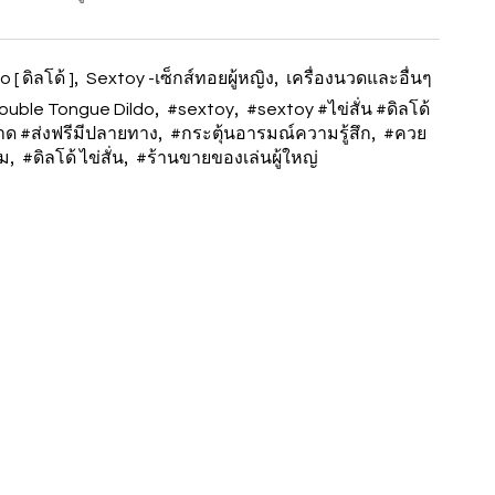
,
,
o [ ดิลโด้ ]
Sextoy -เซ็กส์ทอยผู้หญิง
เครื่องนวดและอื่นๆ
,
,
ouble Tongue Dildo
#sextoy
#sextoy #ไข่สั่น #ดิลโด้
,
,
าด #ส่งฟรีมีปลายทาง
#กระตุ้นอารมณ์ความรู้สึก
#ควย
,
,
อม
#ดิลโด้ ไข่สั่น
#ร้านขายของเล่นผู้ใหญ่