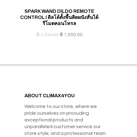
SPARK WAND DILDO REMOTE
CONTROL I ดิลโด้ตั้งพื้นติดผนังสั่นได้
รีโมตคอนโทรล
฿
1,750.00
฿
1,650.00
ABOUT CLIMAX4YOU
Welcome to our store, where we
pride ourselves on provuding
exceptional products and
unparalleled customer service our
store style, and a professional team