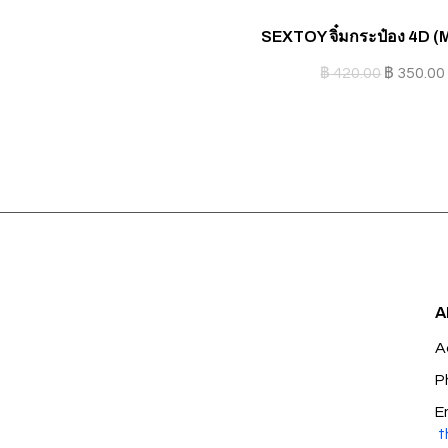
SEXTOY จิ๋มกระป๋อง 4D 
฿
420.00
฿
350.00
A
A
P
E
t