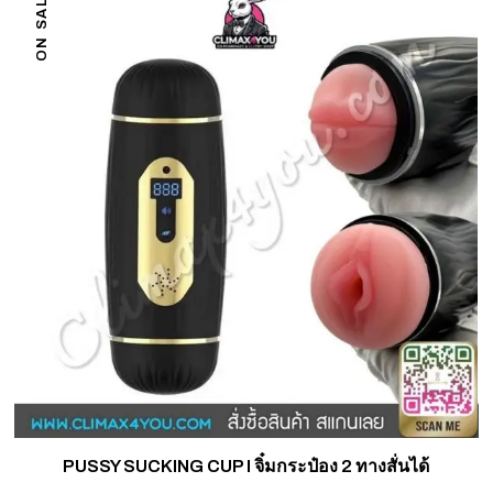
ON SALE
PUSSY SUCKING CUP I จิ๋มกระป๋อง 2 ทางสั่นได้
G