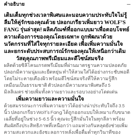
คำอธิบาย
เติมเต็มทุกช่วงเวลาพิเศษและมอบความประทับใจไม่รู้
ลืมให้คู่รักของคุณด้วย
ปลอกเกรียวเพิ่มยาว WOLF’S
FANG
รุ่นล่าสุด! ผลิตภัณฑ์ที่ออกแบบมาเพื่อตอบโจทย์
ความต้องการของคุณโดยเฉพาะ ถูกพัฒนาด้วย
นวัตกรรมที่ใส่ใจทุกรายละเอียด เพื่อเพิ่มความมั่นใจ
และยกระดับประสบการณ์รักของคุณให้เหนือกว่าเดิม
วัสดุคุณภาพพรีเมียมและดีไซน์สมจริง
ผลิตด้วยซิลิโคนเกรดพรีเมียมที่ผ่านมาตรฐานความปลอดภัย
ปลอกมีความนุ่มและยืดหยุ่น ทำให้สวมใส่ได้อย่างกระชับพอดี
โดยไม่ระคายเคืองผิว พร้อมดีไซน์สมจริงที่ให้ความรู้สึก
เหมือนเป็นธรรมชาติ ตัวปลอกมีความหนาพิเศษถึง 5
มิลลิเมตร ช่วยเพิ่มทั้งความยาวและรอบวงอย่างโดดเด่น
เพิ่มความยาวและความมั่นใจ
ด้วยสมรรถนะการเพิ่มความยาวได้อย่างน่าประทับใจถึง 3.5
นิ้ว ปลอกเกรียว Wolf’s Fang ได้ถูกออกแบบให้เหมาะกับขนาด
เฉลี่ยที่อยู่ในช่วง 5-6.5 นิ้ว คุณจะรู้สึกมั่นใจในทุกลีลา พร้อม
สัมผัสถึงประสิทธิภาพที่เหนือกว่า แถมห่วงกันหลุดยังช่วยเพิ่ม
ความสะดวกและยังชะลอการหลั่งเพื่อดื่มด่ำทุกวินาทีของ