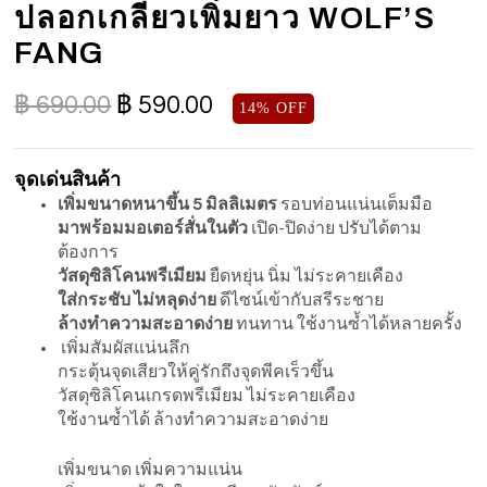
ปลอกเกลียวเพิ่มยาว WOLF’S
FANG
฿
690.00
฿
590.00
14% OFF
จุดเด่นสินค้า
เพิ่มขนาดหนาขึ้น 5 มิลลิเมตร
รอบท่อนแน่นเต็มมือ
มาพร้อมมอเตอร์สั่นในตัว
เปิด-ปิดง่าย ปรับได้ตาม
ต้องการ
วัสดุซิลิโคนพรีเมียม
ยืดหยุ่น นิ่ม ไม่ระคายเคือง
ใส่กระชับ ไม่หลุดง่าย
ดีไซน์เข้ากับสรีระชาย
ล้างทำความสะอาดง่าย
ทนทาน ใช้งานซ้ำได้หลายครั้ง
เพิ่มสัมผัสแน่นลึก
กระตุ้นจุดเสียวให้คู่รักถึงจุดพีคเร็วขึ้น
วัสดุซิลิโคนเกรดพรีเมียม ไม่ระคายเคือง
ใช้งานซ้ำได้ ล้างทำความสะอาดง่าย
เพิ่มขนาด เพิ่มความแน่น