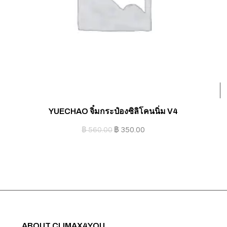
YUECHAO จิ๋มกระป๋องซิลิโคนนิ่ม V4
฿
560.00
฿
350.00
ABOUT CLIMAX4YOU