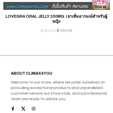
LOVEGRA ORAL JELLY 100MG. I ยาเพิ่มอารมณ์สำหรับผู้
S
หญิง
฿
600.00
฿
450.00
ABOUT CLIMAX4YOU
Welcome to our store, where we pride ourselves on
provuding exceptional products and unparalleled
customer service our store style, and a professional
team are ready to advise you.