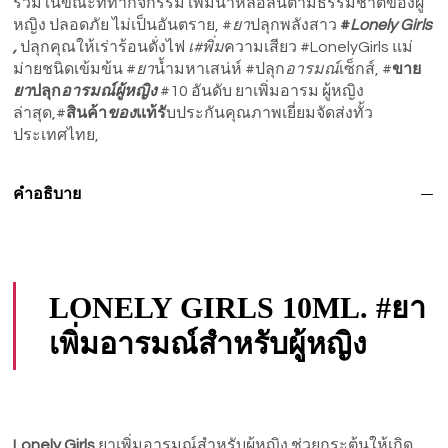
ร่วมในขณะที่ทำกิจกรรม เพิ่มน้ำหล่อลื่นตามธรรมชาติของผู้
หญิง ปลอดภัย ไม่เป็นอันตราย, #
ยา
ปลุกพลังสาว
#
Lonely Girls
,
ปลุกคุณให้เร่าร้อนดั่งไฟ
เ#พิ่ม
ความเสียว #LonelyGirls แม่
ม่ายชนิดเข้มข้น #
ยา
น้ำมหาเสน่ห์ #ปลุก
อารมณ์
เซ็กส์, #
ขาย
ยา
ปลุก
อารมณ์ผู้หญิง
#10 อันดับ ยาเพิ่มอารม ผู้หญิง
ล่าสุด,#
สินค้า
ของ
แท้รั
บประกันคุณภาพเยี่ยมจัดส่งทั้ว
ประเทศไทย,
คำอธิบาย
LONELY GIRLS 10ML. #ยา
เพิ่มอารมณ์สำหรับผู้หญิง
Lonely Girls
ยาเพิ่มอารมณ์สำหรับผู้หญิง ช่วยกระตุ้นให้เกิด