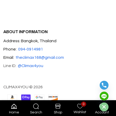
ABOUT INFORMATION
Address: Bangkok, Thailand
Phone:
094-0914981
Email:
theclimax168@gmail.com
Line ID:
@Climax4you
CLIMAX4YOU © 2026
Hide chaty
0
Wishlist
Home
Search
Shop
Account