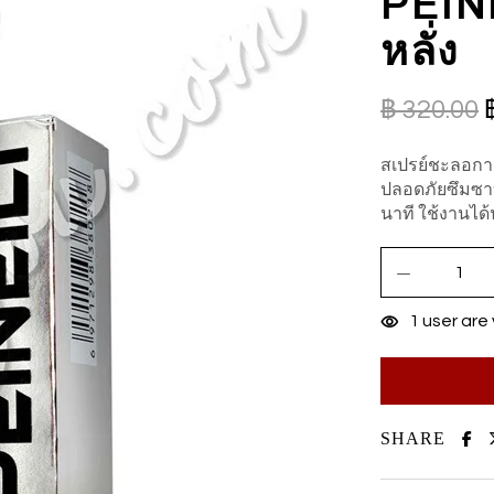
PEINE
หลั่ง
฿
320.00
สเปรย์ชะลอกา
ปลอดภัยซึมซาบ
นาที ใช้งานได้
1
user are 
SHARE