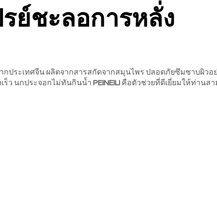
รย์ชะลอการหลั่ง
งจากประเทศจีน ผลิตจากสารสกัดจากสมุนไพร ปลอดภัยซึมซาบผิวอย่า
งเร็ว นกประจอกไม่ทันกินน้ำ
PEINEILI
คือตัวช่วยที่ดีเยี่ยมให้ท่