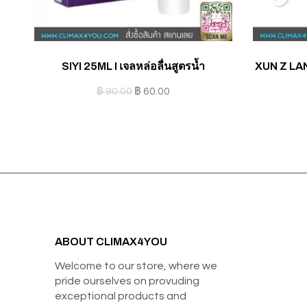
SIYI 25ML I เจลหล่อลื่นสูตรน้ำ
XUN Z LAN
฿
90.00
฿
60.00
ABOUT CLIMAX4YOU
Welcome to our store, where we
pride ourselves on provuding
exceptional products and