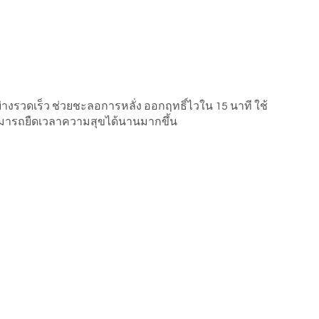
งรวดเร็ว ช่วยชะลอการหลั่ง ออกฤทธิ์ไวใน 15 นาที ใช้
านสามารถยืดเวลาความสุขได้นานมากขึ้น