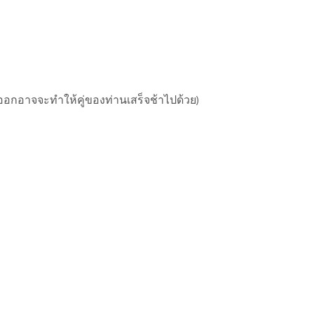
งออกอาจจะทำให้คู่ของท่านเสร็จช้าไปด้วย)