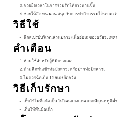
ช่วยยืดเวลาในการร่วมรักให้ยาวนานขึ้น
ช่วยให้อึด ทน นาน สนุกกับการทำกิจกรรมได้นานกว่า
วิธีใช้
ฉีดสเปรย์บริเวณส่วนปลาย (เนิ้ออ่อน) ของอวัยวะเพศ
คำเตือน
ห้ามใช้สำหรับผู้ที่มีบาดแผล
ห้ามฉีดพ่นเข้าท่อปัสสาวะหรือปากท่อปัสสาวะ
ไม่ควรฉีดเกิน 12 สเปรย์​ต่อวัน
วิธีเก็บรักษา
เก็บไว้ในที่แห้ง เย็น ไม่โดนแสงแดด และมีอุณหภูมิต
เก็บให้พ้นมือเด็ก