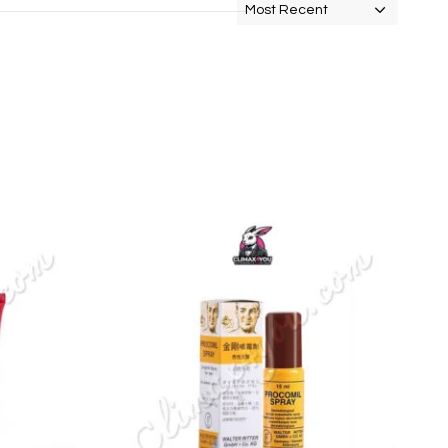
Most Recent
O